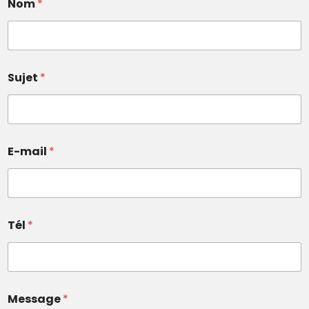
Nom
*
Sujet
*
E-mail
*
Tél
*
Message
*