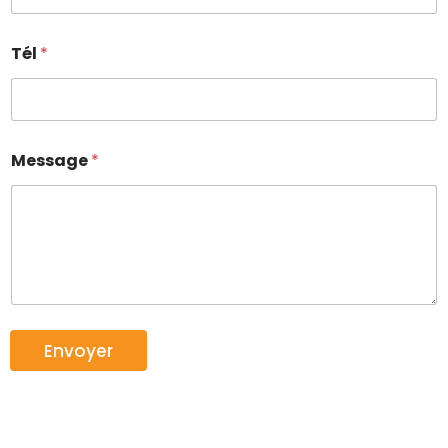
Tél
*
Message
*
Envoyer